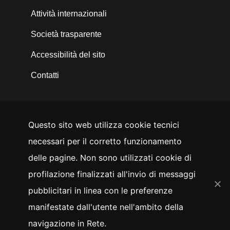
Attività internazionali
Società trasparente
Accessibilità del sito
Contatti
Questo sito web utilizza cookie tecnici
SEGUICI SU
necessari per il corretto funzionamento
YouTube
Facebook
Instagram
LinkedIn
Twitter
delle pagine. Non sono utilizzati cookie di
Whistleblowing
profilazione finalizzati all'invio di messaggi
pubblicitari in linea con le preferenze
manifestate dall'utente nell'ambito della
Cookie
Privacy
navigazione in Rete.