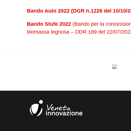
Bando Auto 2022 (DGR n.1226 del 10/10/2
Bando Stufe 2022
(Bando per la concessione 
biomassa legnosa – DDR 189 del 22/07/202