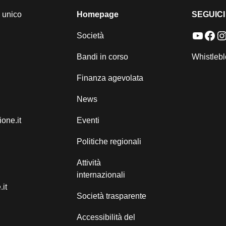
 unico
Homepage
SEGUICI
YouTu
Fac
I
Società
Bandi in corso
Whistleb
Finanza agevolata
News
one.it
Eventi
Politiche regionali
Attività
internazionali
it
Società trasparente
Accessibilità del