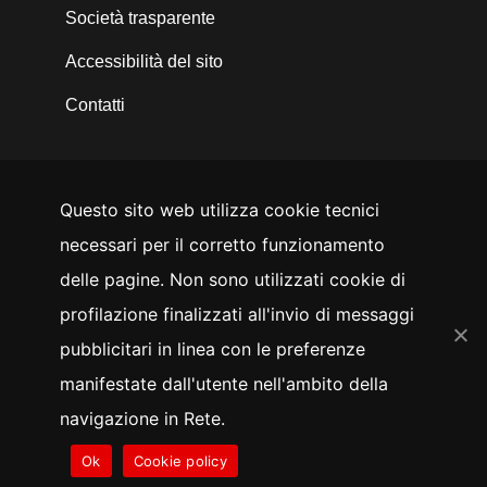
Società trasparente
Accessibilità del sito
Contatti
Questo sito web utilizza cookie tecnici
SEGUICI SU
necessari per il corretto funzionamento
YouTube
Facebook
Instagram
LinkedIn
Twitter
delle pagine. Non sono utilizzati cookie di
Whistleblowing
profilazione finalizzati all'invio di messaggi
pubblicitari in linea con le preferenze
manifestate dall'utente nell'ambito della
Cookie
Privacy
navigazione in Rete.
Ok
Cookie policy
© 2026 Veneto Innovazione