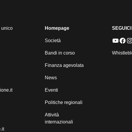
 unico
Homepage
SEGUICI
YouTu
Fac
I
Società
Bandi in corso
Whistleb
Finanza agevolata
News
one.it
Eventi
Politiche regionali
Attività
internazionali
it