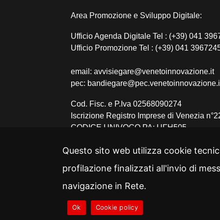
Area Promozione e Sviluppo Digitale:
Ufficio Agenda Digitale Tel : (+39) 041 39
Ufficio Promozione Tel : (+39) 041 396724
email: avvisiegare@venetoinnovazione.it
pec: bandiegare@pec.venetoinnovazione.i
Cod. Fisc. e P.Iva 02568090274
Iscrizione Registro Imprese di Venezia n°
CODICE UNIVOCO PA: UFH505
Società soggetta all’attività di direzione e
Questo sito web utilizza cookie tecnic
coordinamento del socio unico Veneto Svi
profilazione finalizzati all'invio di me
navigazione in Rete.
Ok
Cookie policy
Cookie
Privacy