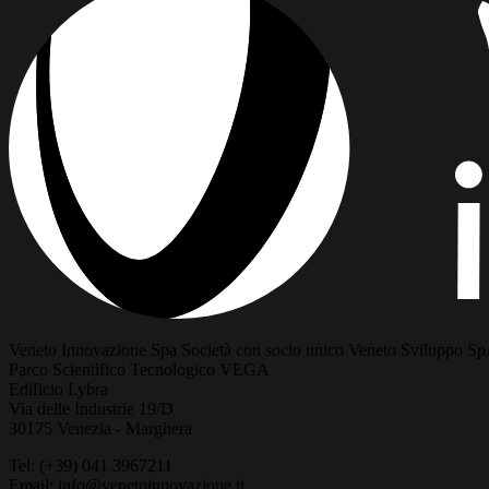
Veneto Innovazione Spa Società con socio unico Veneto Sviluppo S
Parco Scientifico Tecnologico VEGA
Edificio Lybra
Via delle Industrie 19/D
30175 Venezia - Marghera
Tel: (+39) 041 3967211
Email: info@venetoinnovazione.it