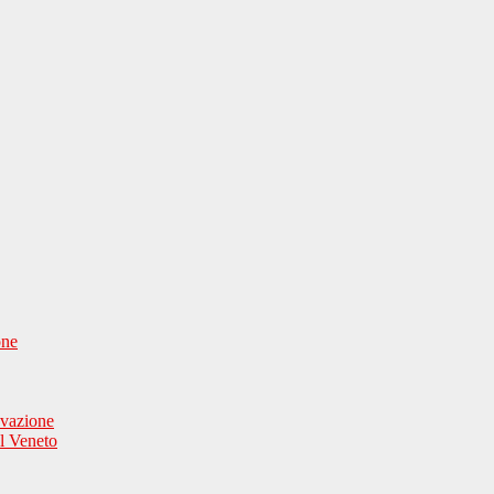
one
ovazione
el Veneto