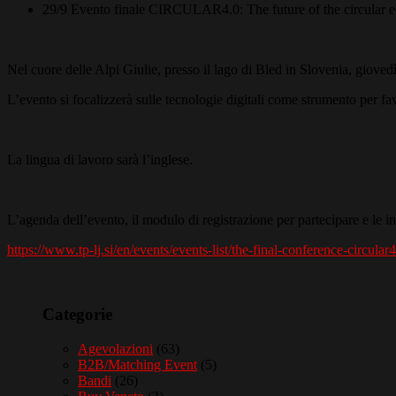
29/9 Evento finale CIRCULAR4.0: The future of the circular e
Nel cuore delle Alpi Giulie, presso il lago di Bled in Slovenia, gioved
L’evento si focalizzerà sulle tecnologie digitali come strumento per fa
La lingua di lavoro sarà l’inglese.
L’agenda dell’evento, il modulo di registrazione per partecipare e le i
https://www.tp-lj.si/en/events/events-list/the-final-conference-circul
Categorie
Agevolazioni
(63)
B2B/Matching Event
(5)
Bandi
(26)