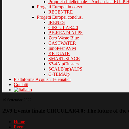
Proprietà Intellettuale – Ambasciata EU IP 
Progetti Europei in corso
RECENTRE
Progetti Europei conclusi
IRENES
CIRCULAR4.0
BE-READI ALPS
Zero Waste Blue
CASTWATER
InnoPeer AVM
KETGATE
SMART-SPACE
S3-4AlpClusters
SCALE(up)ALPS
C-TEMAlp
Piattaforma Acquisti Telematici
Contatti
19 Settembre 2022
29/9 Evento finale CIRCULAR4.0: The future of the ci
Home
Eventi