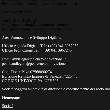
Pec: amministrazione@pec.venetoinnovazione.it
Area Agevolazioni:
Tel: (+39) 041 3967251
email: agevolazioni@venetoinnovazione.it
pec: agevolazioni@pec.venetoinnovazione.it
Area Promozione e Sviluppo Digitale:
Ufficio Agenda Digitale Tel : (+39) 041 3967257
Ufficio Promozione Tel : (+39) 041 3967245
email: avvisiegare@venetoinnovazione.it
pec: bandiegare@pec.venetoinnovazione.it
Cod. Fisc. e P.Iva 02568090274
Iscrizione Registro Imprese di Venezia n°225448
CODICE UNIVOCO PA: UFH505
Società soggetta all’attività di direzione e coordinamento del socio 
Homepage
Società