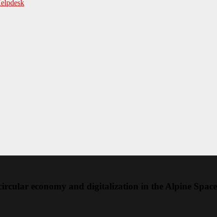
Helpdesk
rcular economy and digitalization in the Alpine Space