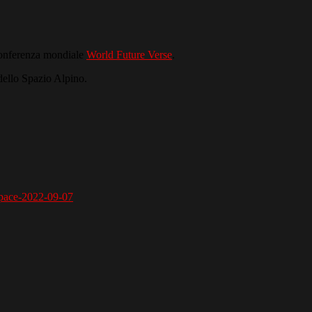
a conferenza mondiale
World Future Verse
.
 dello Spazio Alpino.
-space-2022-09-07