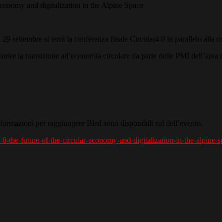
conomy and digitalization in the Alpine Space
ì 29 settembre si terrà la conferenza finale Circular4.0 in parallelo all
vorire la transizione all’economia circolare da parte delle PMI dell’area
nformazioni per raggiungere Bled sono disponibili sul dell’evento.
ar4-0-the-future-of-the-circular-economy-and-digitalization-in-the-alpine