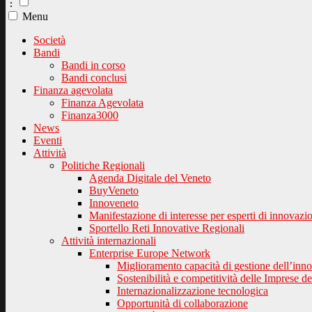
⋮
Menu
Società
Bandi
Bandi in corso
Bandi conclusi
Finanza agevolata
Finanza Agevolata
Finanza3000
News
Eventi
Attività
Politiche Regionali
Agenda Digitale del Veneto
BuyVeneto
Innoveneto
Manifestazione di interesse per esperti di innovazi
Sportello Reti Innovative Regionali
Attività internazionali
Enterprise Europe Network
Miglioramento capacità di gestione dell’inn
Sostenibilità e competitività delle Imprese d
Internazionalizzazione tecnologica
Opportunità di collaborazione