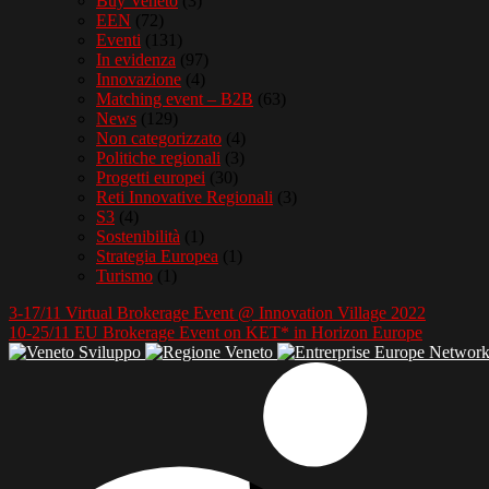
Buy Veneto
(3)
EEN
(72)
Eventi
(131)
In evidenza
(97)
Innovazione
(4)
Matching event – B2B
(63)
News
(129)
Non categorizzato
(4)
Politiche regionali
(3)
Progetti europei
(30)
Reti Innovative Regionali
(3)
S3
(4)
Sostenibilità
(1)
Strategia Europea
(1)
Turismo
(1)
3-17/11 Virtual Brokerage Event @ Innovation Village 2022
10-25/11 EU Brokerage Event on KET* in Horizon Europe