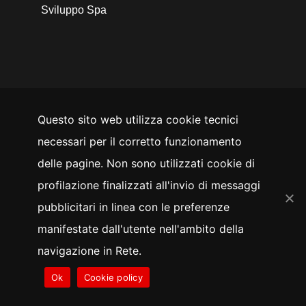
Sviluppo Spa
Questo sito web utilizza cookie tecnici
SEGUICI SU
necessari per il corretto funzionamento
YouTube
Facebook
Instagram
LinkedIn
Twitter
delle pagine. Non sono utilizzati cookie di
Whistleblowing
profilazione finalizzati all'invio di messaggi
pubblicitari in linea con le preferenze
manifestate dall'utente nell'ambito della
Privacy policy
Cookie policy
navigazione in Rete.
Ok
Cookie policy
© 2026 Veneto Innovazione